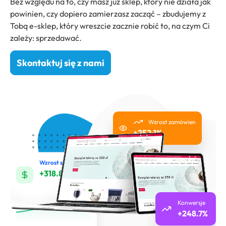
Bez względu na to, czy masz już sklep, który nie działa jak
powinien, czy dopiero zamierzasz zacząć – zbudujemy z
Tobą e-sklep, który wreszcie zacznie robić to, na czym Ci
zależy: sprzedawać.
Skontaktuj się z nami
Wzrost zamówien
+252.1%
Wzrost sprzedaży
+318.8%
Konwersje
+248.7%