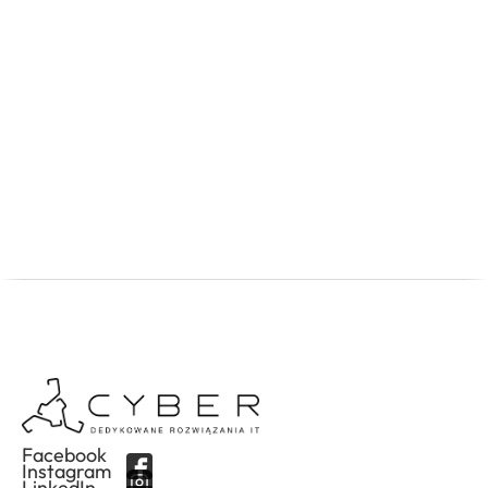
prosto,
bezproblemowo i z zyskiem.
Cyber.pl – Tworzymy sklepy, które sprzedają. I mają na
to dowody.
Skontaktuj się z nami →
Facebook
Instagram
LinkedIn